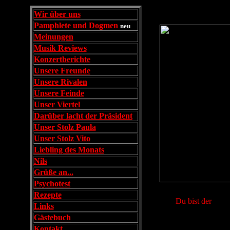
Wir über uns
Pamphlete und Dogmen
neu
Meinungen
Musik Reviews
Konzertberichte
Unsere Freunde
Unsere Rivalen
Unsere Feinde
Unser Viertel
Darüber lacht der Präsident
Unser Stolz Paula
Unser Stolz Vito
Liebling des Monats
Nils
Grüße an...
Psychotest
Rezepte
Du bist der
Links
Gästebuch
Kontakt