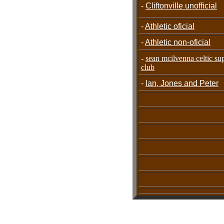
-
Cliftonville unofficial
-
Athletic oficial
-
Athletic non-oficial
-
sean mcilvenna celtic su
club
-
Ian, Jones and Peter