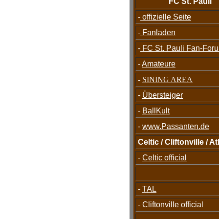
FC St. Pauli
-
offizielle Seite
-
Fanladen
-
FC St. Pauli Fan-For
-
Amateure
-
SINING AREA
-
Übersteiger
-
BallKult
-
www.Passanten.de
Celtic / Cliftonville / At
-
Celtic official
-
TAL
-
Cliftonville official