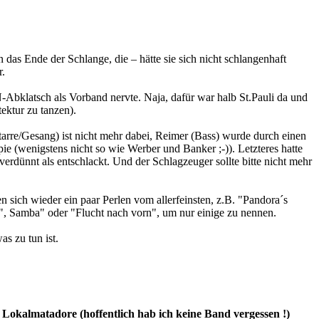
 das Ende der Schlange, die – hätte sie sich nicht schlangenhaft
r.
bklatsch als Vorband nervte. Naja, dafür war halb St.Pauli da und
ektur zu tanzen).
rre/Gesang) ist nicht mehr dabei, Reimer (Bass) wurde durch einen
ie (wenigstens nicht so wie Werber und Banker ;-)). Letzteres hatte
dünnt als entschlackt. Und der Schlagzeuger sollte bitte nicht mehr
 sich wieder ein paar Perlen vom allerfeinsten, z.B. "Pandora´s
", Samba" oder "Flucht nach vorn", um nur einige zu nennen.
s zu tun ist.
okalmatadore (hoffentlich hab ich keine Band vergessen !)