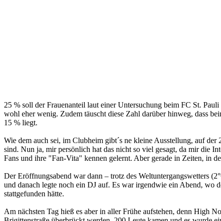
25 % soll der Frauenanteil laut einer Untersuchung beim FC St. Pauli
wohl eher wenig. Zudem täuscht diese Zahl darüber hinweg, dass beim
15 % liegt.
Wie dem auch sei, im Clubheim gibt´s ne kleine Ausstellung, auf der 
sind. Nun ja, mir persönlich hat das nicht so viel gesagt, da mir die In
Fans und ihre "Fan-Vita" kennen gelernt. Aber gerade in Zeiten, in 
Der Eröffnungsabend war dann – trotz des Weltuntergangswetters (2°
und danach legte noch ein DJ auf. Es war irgendwie ein Abend, wo d
stattgefunden hätte.
Am nächsten Tag hieß es aber in aller Frühe aufstehen, denn High Noo
Brigittenstraße überbrückt werden. 200 Leute kamen und es wurde ein