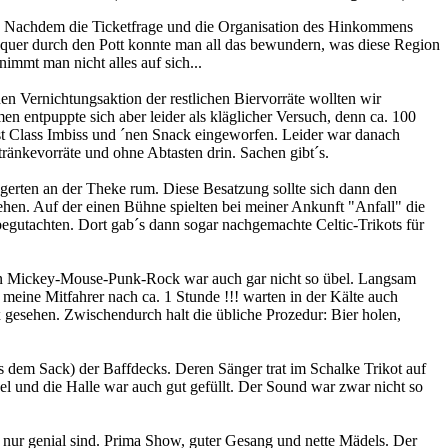
gen. Nachdem die Ticketfrage und die Organisation des Hinkommens
 quer durch den Pott konnte man all das bewundern, was diese Region
mmt man nicht alles auf sich...
nen Vernichtungsaktion der restlichen Biervorräte wollten wir
en entpuppte sich aber leider als kläglicher Versuch, denn ca. 100
st Class Imbiss und ´nen Snack eingeworfen. Leider war danach
änkevorräte und ohne Abtasten drin. Sachen gibt´s.
gerten an der Theke rum. Diese Besatzung sollte sich dann den
ehen. Auf der einen Bühne spielten bei meiner Ankunft "Anfall" die
 begutachten. Dort gab´s dann sogar nachgemachte Celtic-Trikots für
deren Mickey-Mouse-Punk-Rock war auch gar nicht so übel. Langsam
eine Mitfahrer nach ca. 1 Stunde !!! warten in der Kälte auch
 gesehen. Zwischendurch halt die übliche Prozedur: Bier holen,
s dem Sack) der Baffdecks. Deren Sänger trat im Schalke Trikot auf
bel und die Halle war auch gut gefüllt. Der Sound war zwar nicht so
 nur genial sind. Prima Show, guter Gesang und nette Mädels. Der