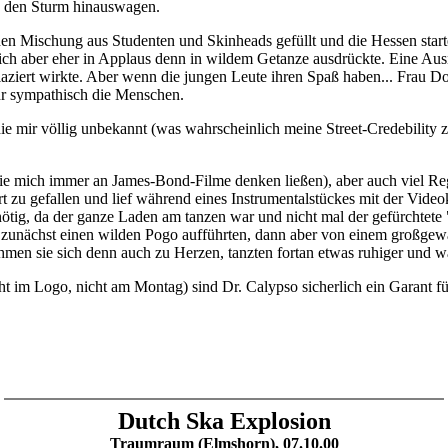
in den Sturm hinauswagen.
 Mischung aus Studenten und Skinheads gefüllt und die Hessen startete
s sich aber eher in Applaus denn in wildem Getanze ausdrückte. Eine 
iert wirkte. Aber wenn die jungen Leute ihren Spaß haben... Frau Dok
hr sympathisch die Menschen.
mir völlig unbekannt (was wahrscheinlich meine Street-Credebility zie
e mich immer an James-Bond-Filme denken ließen), aber auch viel Regg
zu gefallen und lief während eines Instrumentalstückes mit der Video
ötig, da der ganze Laden am tanzen war und nicht mal der gefürchtete 
die zunächst einen wilden Pogo aufführten, dann aber von einem großg
nahmen sie sich denn auch zu Herzen, tanzten fortan etwas ruhiger und
im Logo, nicht am Montag) sind Dr. Calypso sicherlich ein Garant für
Dutch Ska Explosion
Traumraum (Elmshorn), 07.10.00