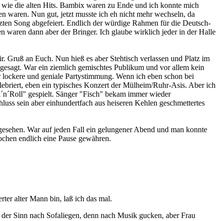
 wie die alten Hits. Bambix waren zu Ende und ich konnte mich
 waren. Nun gut, jetzt musste ich eh nicht mehr wechseln, da
zten Song abgefeiert. Endlich der würdige Rahmen für die Deutsch-
 waren dann aber der Bringer. Ich glaube wirklich jeder in der Halle
 Gruß an Euch. Nun hieß es aber Stehtisch verlassen und Platz im
gesagt. War ein ziemlich gemischtes Publikum und vor allem kein
hr lockere und geniale Partystimmung. Wenn ich eben schon bei
ebriert, eben ein typisches Konzert der Mülheim/Ruhr-Asis. Aber ich
k´n´Roll" gespielt. Sänger "Fisch" bekam immer wieder
hluss sein aber einhundertfach aus heiseren Kehlen geschmettertes
gesehen. War auf jeden Fall ein gelungener Abend und man konnte
ochen endlich eine Pause gewähren.
rter alter Mann bin, laß ich das mal.
 der Sinn nach Sofaliegen, denn nach Musik gucken, aber Frau