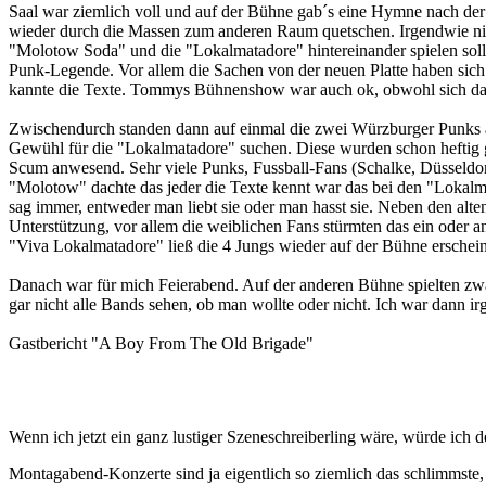
Saal war ziemlich voll und auf der Bühne gab´s eine Hymne nach der
wieder durch die Massen zum anderen Raum quetschen. Irgendwie nich
"Molotow Soda" und die "Lokalmatadore" hintereinander spielen soll
Punk-Legende. Vor allem die Sachen von der neuen Platte haben sich m
kannte die Texte. Tommys Bühnenshow war auch ok, obwohl sich das j
Zwischendurch standen dann auf einmal die zwei Würzburger Punks ak
Gewühl für die "Lokalmatadore" suchen. Diese wurden schon heftig 
Scum anwesend. Sehr viele Punks, Fussball-Fans (Schalke, Düsseldorf
"Molotow" dachte das jeder die Texte kennt war das bei den "Lokalma
sag immer, entweder man liebt sie oder man hasst sie. Neben den al
Unterstützung, vor allem die weiblichen Fans stürmten das ein oder a
"Viva Lokalmatadore" ließ die 4 Jungs wieder auf der Bühne erschei
Danach war für mich Feierabend. Auf der anderen Bühne spielten zw
gar nicht alle Bands sehen, ob man wollte oder nicht. Ich war dann
Gastbericht "A Boy From The Old Brigade"
Wenn ich jetzt ein ganz lustiger Szeneschreiberling wäre, würde ich de
Montagabend-Konzerte sind ja eigentlich so ziemlich das schlimmste