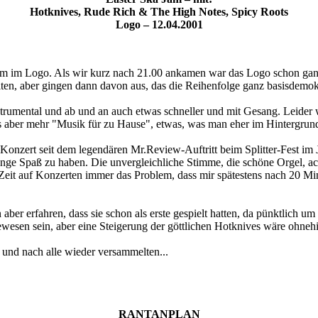
Hotknives, Rude Rich & The High Notes, Spicy Roots
Logo – 12.04.2001
Jam im Logo. Als wir kurz nach 21.00 ankamen war das Logo schon ganz
llten, aber gingen dann davon aus, das die Reihenfolge ganz basisdemok
strumental und ab und an auch etwas schneller und mit Gesang. Leider
as aber mehr "Musik für zu Hause", etwas, was man eher im Hintergrun
 Konzert seit dem legendären Mr.Review-Auftritt beim Splitter-Fest im 
ge Spaß zu haben. Die unvergleichliche Stimme, die schöne Orgel, ac
zten Zeit auf Konzerten immer das Problem, dass mir spätestens nach 20
 aber erfahren, dass sie schon als erste gespielt hatten, da pünktlic
ewesen sein, aber eine Steigerung der göttlichen Hotknives wäre ohne
 und nach alle wieder versammelten...
RANTANPLAN