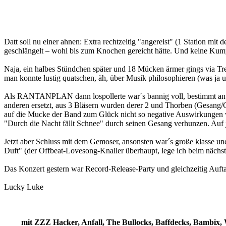
Datt soll nu einer ahnen: Extra rechtzeitig "angereist" (1 Station mi
geschlängelt – wohl bis zum Knochen gereicht hätte. Und keine Kum
Naja, ein halbes Stündchen später und 18 Mücken ärmer gings via T
man konnte lustig quatschen, äh, über Musik philosophieren (was ja u
Als RANTANPLAN dann lospollerte war´s bannig voll, bestimmt an die
anderen ersetzt, aus 3 Bläsern wurden derer 2 und Thorben (Gesang/Git
auf die Mucke der Band zum Glück nicht so negative Auswirkungen wie
"Durch die Nacht fällt Schnee" durch seinen Gesang verhunzen. Auf je
Jetzt aber Schluss mit dem Gemoser, ansonsten war´s große klasse un
Duft" (der Offbeat-Lovesong-Knaller überhaupt, lege ich beim nächs
Das Konzert gestern war Record-Release-Party und gleichzeitig Auftak
Lucky Luke
mit ZZZ Hacker, Anfall, The Bullocks, Baffdecks, Bambix,