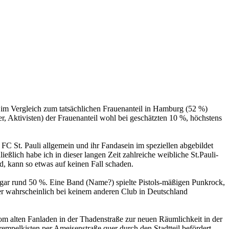
er im Vergleich zum tatsächlichen Frauenanteil in Hamburg (52 %)
, Aktivisten) der Frauenanteil wohl bei geschätzten 10 %, höchstens
FC St. Pauli allgemein und ihr Fandasein im speziellen abgebildet
hließlich habe ich in dieser langen Zeit zahlreiche weibliche St.Pauli-
, kann so etwas auf keinen Fall schaden.
ogar rund 50 %. Eine Band (Name?) spielte Pistols-mäßigen Punkrock,
er wahrscheinlich bei keinem anderen Club in Deutschland
vom alten Fanladen in der Thadenstraße zur neuen Räumlichkeit in der
empelkisten per Ameisenstraße quer durch den Stadtteil befördert