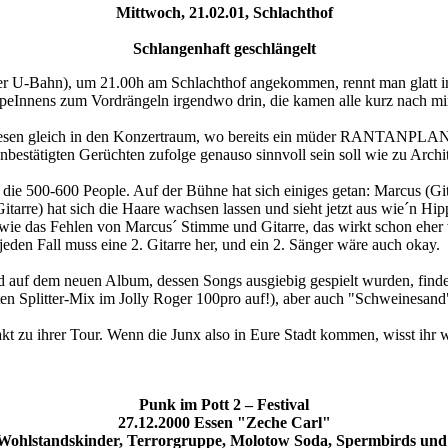
Mittwoch, 21.02.01, Schlachthof
Schlangenhaft geschlängelt
t der U-Bahn), um 21.00h am Schlachthof angekommen, rennt man glatt in
peInnens zum Vordrängeln irgendwo drin, die kamen alle kurz nach mi
resen gleich in den Konzertraum, wo bereits ein müder RANTANPLAN-A
nbestätigten Gerüchten zufolge genauso sinnvoll sein soll wie zu Archit
 500-600 People. Auf der Bühne hat sich einiges getan: Marcus (Gita
arre) hat sich die Haare wachsen lassen und sieht jetzt aus wie´n Hipp
 das Fehlen von Marcus´ Stimme und Gitarre, das wirkt schon eher ver
den Fall muss eine 2. Gitarre her, und ein 2. Sänger wäre auch okay.
d auf dem neuen Album, dessen Songs ausgiebig gespielt wurden, finden
ten Splitter-Mix im Jolly Roger 100pro auf!), aber auch "Schweinesand
t zu ihrer Tour. Wenn die Junx also in Eure Stadt kommen, wisst ihr wa
Punk im Pott 2 – Festival
27.12.2000 Essen "Zeche Carl"
 Wohlstandskinder, Terrorgruppe, Molotow Soda, Spermbirds und L