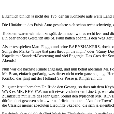
Eigentlich bin ich ja nicht der Typ, der für Konzerte aufs weite Land 
Die Hinfahrt in des Präsis Auto gestaltete sich schon recht schwieri
Trotzdem waren wir nicht zu spät, denn noch war es recht leer und di
Ein paar andere Gestalten aus St. Pauli hatten ebenfalls den Weg gef
Als erstes spielten Marc Foggo und seine BABYSHAKERS, doch so ganz
Songs der Marke "Ships that pass through the night" oder "Rainy D
Kapelle mit Standard-Besetzung und viel Engergie. Das Gros der Son
Abends!
Nun war die nächste Runde angesagt, und nun betrat abermals Mr. Fo
Mr. Bean, einfach großartig, was dieser nicht mehr ganz so junge Her
Kombo, das ging mit der Holland-Ska-Posse ja Ringelreih um.
Zu guter letzt übernahm Dr. Rude den Gesang, so dass mit dem Keyb
WAR es MR. REVIEW, nur mit etwas verändertem Line Up, was aber nic
Zusatzleute mit Hilfe des sehr guten Sound den typischen MR. RE
dürften dort gewesen sein - war natürlich am toben. "Another Town" T
die Classics meiner absoluten Lieblings-Skaband, die sich ja eigentlic
Erschöpft, aber glücklich (fünf Mark ins Floskelschwein...) verlie