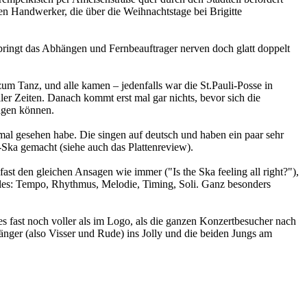
en Handwerker, die über die Weihnachtstage bei Brigitte
bringt das Abhängen und Fernbeauftrager nerven doch glatt doppelt
 Tanz, und alle kamen – jedenfalls war die St.Pauli-Posse in
r Zeiten. Danach kommt erst mal gar nichts, bevor sich die
gen können.
al gesehen habe. Die singen auf deutsch und haben ein paar sehr
a gemacht (siehe auch das Plattenreview).
t den gleichen Ansagen wie immer ("Is the Ska feeling all right?"),
les: Tempo, Rhythmus, Melodie, Timing, Soli. Ganz besonders
s fast noch voller als im Logo, als die ganzen Konzertbesucher nach
nger (also Visser und Rude) ins Jolly und die beiden Jungs am