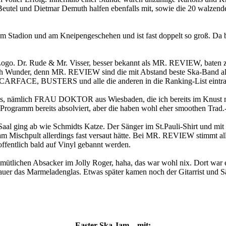
 Beutel und Dietmar Demuth halfen ebenfalls mit, sowie die 20 walzend
am Stadion und am Kneipengeschehen und ist fast doppelt so groß. Da 
go. Dr. Rude & Mr. Visser, besser bekannt als MR. REVIEW, baten zum
ch Wunder, denn MR. REVIEW sind die mit Abstand beste Ska-Band alle
E, BUSTERS und alle die anderen in die Ranking-List eintra
Abends, nämlich FRAU DOKTOR aus Wiesbaden, die ich bereits im Knust m
amm bereits absolviert, aber die haben wohl eher smoothen Trad.-Sk
ging ab wie Schmidts Katze. Der Sänger im St.Pauli-Shirt und mit fas
m Mischpult allerdings fast versaut hätte. Bei MR. REVIEW stimmt al
offentlich bald auf Vinyl gebannt werden.
ütlichen Absacker im Jolly Roger, haha, das war wohl nix. Dort war e
auer das Marmeladenglas. Etwas später kamen noch der Gitarrist und Sä
Easter Ska Jam – mit: