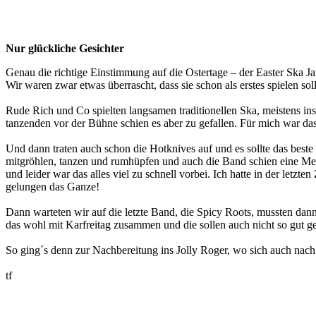
Nur glückliche Gesichter
Genau die richtige Einstimmung auf die Ostertage – der Easter Ska 
Wir waren zwar etwas überrascht, dass sie schon als erstes spielen so
Rude Rich und Co spielten langsamen traditionellen Ska, meistens in
tanzenden vor der Bühne schien es aber zu gefallen. Für mich war d
Und dann traten auch schon die Hotknives auf und es sollte das beste
mitgröhlen, tanzen und rumhüpfen und auch die Band schien eine Men
und leider war das alles viel zu schnell vorbei. Ich hatte in der let
gelungen das Ganze!
Dann warteten wir auf die letzte Band, die Spicy Roots, mussten dann
das wohl mit Karfreitag zusammen und die sollen auch nicht so gut g
So ging´s denn zur Nachbereitung ins Jolly Roger, wo sich auch nach
tf