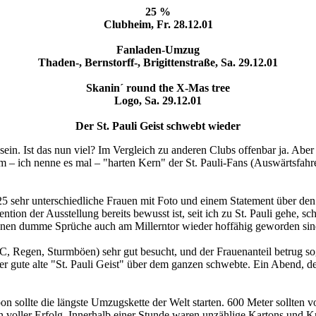
25 %
Clubheim, Fr. 28.12.01
Fanladen-Umzug
Thaden-, Bernstorff-, Brigittenstraße, Sa. 29.12.01
Skanin´ round the X-Mas tree
Logo, Sa. 29.12.01
Der St. Pauli Geist schwebt wieder
 sein. Ist das nun viel? Im Vergleich zu anderen Clubs offenbar ja. Ab
 – ich nenne es mal – "harten Kern" der St. Pauli-Fans (Auswärtsfahrer
25 sehr unterschiedliche Frauen mit Foto und einem Statement über den 
tention der Ausstellung bereits bewusst ist, seit ich zu St. Pauli gehe, sc
denen dumme Sprüche auch am Millerntor wieder hoffähig geworden sind
C, Regen, Sturmböen) sehr gut besucht, und der Frauenanteil betrug s
er gute alte "St. Pauli Geist" über dem ganzen schwebte. Ein Abend, d
n sollte die längste Umzugskette der Welt starten. 600 Meter sollten 
 voller Erfolg. Innerhalb einer Stunde waren unzählige Kartons und Kr