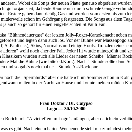
 anderen. Wobei die Songs der neuen Platte genauso abgefeiert wurden
t gut organisiert, da beide Räume nur durch schmale Gänge verbunden
ten. Erstere gaben dann richtig Gas und wurden vom ersten bis zum let
ittlerweile schon im Gehörgang festgesetzt. Die Songs aus alten Tagen
a auch so gehört für einen eingefleischten St.Pauli-Fan.
a "Bühnendauergast" der letzten Jolly-Roger-Karaokenacht neben mir.
gefordert und legten dann auch los. Vor der Bühne war Massenpogo an
, St.Pauli etc.), Skins, Normalos und einige Hools. Trotzdem eine se
tadoren" wohl noch eher der Fall. Jeder Hit wurde mitgegröhlt und zel
ten Klassikern wurden auch alle Lieder der neuen Scheibe "Männer Roc
ndere Mal die Bühne (wie bitte? d.Korr.). Nach 1 Stunde sollte dann Sc
nen und so gab´s noch mal ne _ Stunde Asi-Rock pur.
ar noch die "Spermbirds" aber die hatte ich im Sommer schon in Köln 
 irgendwann mitten in der Nacht zu Hause und konnte meinen müden Kn
Frau Doktor / Dr. Calypso
Logo — 30.10.2000
n Bericht mit "Ärztetreffen im Logo" anfangen, aber da ich ein verbitte
, was es gibt. Nach einem harten Wochenende steht mir zumindest mehr