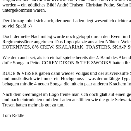
worden – ein göttliches Bild! André Trulsen, Christian Pothe, Stefan
untergekommen waren.
Der Umzug lohnt sich auch, der neue Laden liegt wesentlich dichter 
so viel Spaß! ;-)
Doch der nette Nachmittag wurde noch getoppt durch den Event im Lo
Regimentsstärke angetreten. Das Logo platzte aus allen Nähten. Wel
HOTKNIVES, 8°6 CREW, SKALARIAK, TOASTERS, SKA-P, SCARFAC
Wie dem auch sei, als ich eintraf spielte bereits die 2. Band des 
dufte Songs in Petto. COREY DIXON & THE ZWOOKS hatten ihr Progr
RUDE & VISSER gaben dann wieder Vollgas und der ausverkaufte Saal 
und musikalisch wie immer ein Hochgenuss – was der unfähige Typ a
behagten mir die 4 neuen Songs, die mit ein paar anderen Krachern h
Nach dem Gedrängel im Logo freute man sich doch glatt auf einen gem
und nach eintrudelten und den Laden ausfüllten wie die gute Schwart
Tresen hatten mehr als gut zu tun...
Tom Riddle