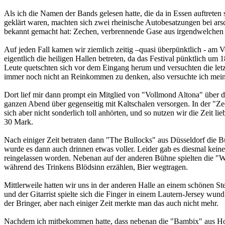
Als ich die Namen der Bands gelesen hatte, die da in Essen auftrete
geklärt waren, machten sich zwei rheinische Autobesatzungen bei ar
bekannt gemacht hat: Zechen, verbrennende Gase aus irgendwelchen Ro
Auf jeden Fall kamen wir ziemlich zeitig –quasi überpünktlich - am Ver
eigentlich die heiligen Hallen betreten, da das Festival pünktlich u
Leute quetschten sich vor dem Eingang herum und versuchten die let
immer noch nicht an Reinkommen zu denken, also versuchte ich mein 
Dort lief mir dann prompt ein Mitglied von "Vollmond Altona" über 
ganzen Abend über gegenseitig mit Kaltschalen versorgen. In der "Ze
sich aber nicht sonderlich toll anhörten, und so nutzen wir die Zeit 
30 Mark.
Nach einiger Zeit betraten dann "The Bullocks" aus Düsseldorf die 
wurde es dann auch drinnen etwas voller. Leider gab es diesmal kein
reingelassen worden. Nebenan auf der anderen Bühne spielten die "Wo
während des Trinkens Blödsinn erzählen, Bier wegtragen.
Mittlerweile hatten wir uns in der anderen Halle an einem schönen S
und der Gitarrist spielte sich die Finger in einem Lautern-Jersey wun
der Bringer, aber nach einiger Zeit merkte man das auch nicht mehr.
Nachdem ich mitbekommen hatte, dass nebenan die "Bambix" aus Hollan