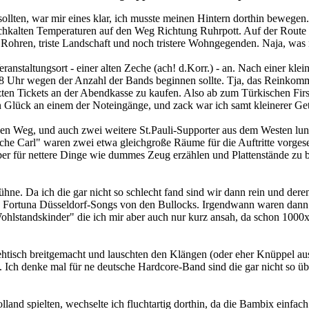
n sollten, war mir eines klar, ich musste meinen Hintern dorthin bewe
schkalten Temperaturen auf den Weg Richtung Ruhrpott. Auf der Route
hren, triste Landschaft und noch tristere Wohngegenden. Naja, was ni
anstaltungsort - einer alten Zeche (ach! d.Korr.) - an. Nach einer klei
m 18 Uhr wegen der Anzahl der Bands beginnen sollte. Tja, das Reinkomm
zten Tickets an der Abendkasse zu kaufen. Also ab zum Türkischen Fir
Glück an einem der Noteingänge, und zack war ich samt kleinerer Getr
den Weg, und auch zwei weitere St.Pauli-Supporter aus dem Westen lun
che Carl" waren zwei etwa gleichgroße Räume für die Auftritte vorges
lieber für nettere Dinge wie dummes Zeug erzählen und Plattenstände zu
Bühne. Da ich die gar nicht so schlecht fand sind wir dann rein und 
e Fortuna Düsseldorf-Songs von den Bullocks. Irgendwann waren dann m
hlstandskinder" die ich mir aber auch nur kurz ansah, da schon 1000x
tehtisch breitgemacht und lauschten den Klängen (oder eher Knüppel au
d. Ich denke mal für ne deutsche Hardcore-Band sind die gar nicht so ü
d spielten, wechselte ich fluchtartig dorthin, da die Bambix einfach