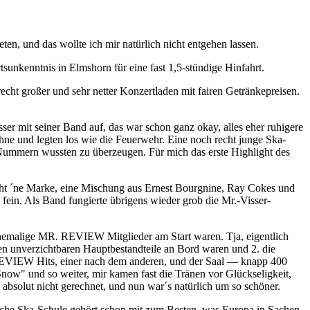
eten, und das wollte ich mir natürlich nicht entgehen lassen.
sunkenntnis in Elmshorn für eine fast 1,5-stündige Hinfahrt.
echt großer und sehr netter Konzertladen mit fairen Getränkepreisen.
r mit seiner Band auf, das war schon ganz okay, alles eher ruhigere
e und legten los wie die Feuerwehr. Eine noch recht junge Ska-
 Nummern wussten zu überzeugen. Für mich das erste Highlight des
echt ´ne Marke, eine Mischung aus Ernest Bourgnine, Ray Cokes und
 fein. Als Band fungierte übrigens wieder grob die Mr.-Visser-
ehemalige MR. REVIEW Mitglieder am Start waren. Tja, eigentlich
n unverzichtbaren Hauptbestandteile an Bord waren und 2. die
REVIEW Hits, einer nach dem anderen, und der Saal — knapp 400
Snow" und so weiter, mir kamen fast die Tränen vor Glückseligkeit,
n absolut nicht gerechnet, und nun war´s natürlich um so schöner.
ische Ska-Schule gehört schon mit zum Besten, was Europa in Sachen