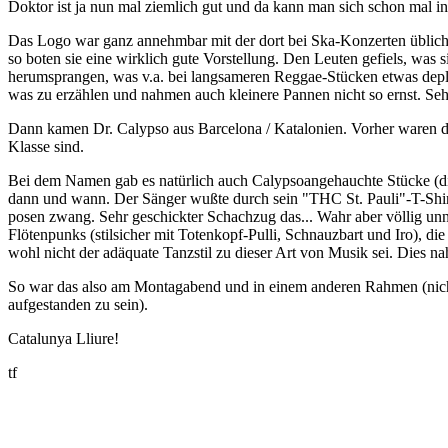
Doktor ist ja nun mal ziemlich gut und da kann man sich schon mal 
Das Logo war ganz annehmbar mit der dort bei Ska-Konzerten üblichen
so boten sie eine wirklich gute Vorstellung. Den Leuten gefiels, wa
herumsprangen, was v.a. bei langsameren Reggae-Stücken etwas deplaz
was zu erzählen und nahmen auch kleinere Pannen nicht so ernst. Se
Dann kamen Dr. Calypso aus Barcelona / Katalonien. Vorher waren die 
Klasse sind.
Bei dem Namen gab es natürlich auch Calypsoangehauchte Stücke (di
dann und wann. Der Sänger wußte durch sein "THC St. Pauli"-T-Shirt 
posen zwang. Sehr geschickter Schachzug das... Wahr aber völlig unn
Flötenpunks (stilsicher mit Totenkopf-Pulli, Schnauzbart und Iro), 
wohl nicht der adäquate Tanzstil zu dieser Art von Musik sei. Dies 
So war das also am Montagabend und in einem anderen Rahmen (nicht 
aufgestanden zu sein).
Catalunya Lliure!
tf