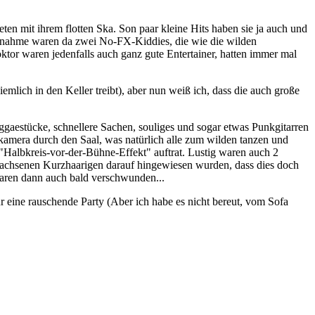
n mit ihrem flotten Ska. Son paar kleine Hits haben sie ja auch und
Ausnahme waren da zwei No-FX-Kiddies, die wie die wilden
tor waren jedenfalls auch ganz gute Entertainer, hatten immer mal
mlich in den Keller treibt), aber nun weiß ich, dass die auch große
aestücke, schnellere Sachen, souliges und sogar etwas Punkgitarren
kamera durch den Saal, was natürlich alle zum wilden tanzen und
"Halbkreis-vor-der-Bühne-Effekt" auftrat. Lustig waren auch 2
ewachsenen Kurzhaarigen darauf hingewiesen wurden, dass dies doch
 waren dann auch bald verschwunden...
 eine rauschende Party (Aber ich habe es nicht bereut, vom Sofa