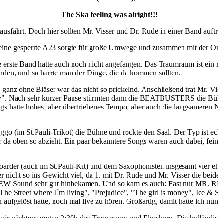
The Ska feeling was alright!!!
rausfährt. Doch hier sollten Mr. Visser und Dr. Rude in einer Band auftr
g, eine gesperrte A23 sorgte für große Umwege und zusammen mit der Ort
e erste Band hatte auch noch nicht angefangen. Das Traumraum ist ein r
unden, und so harrte man der Dinge, die da kommen sollten.
 ohne Bläser war das nicht so prickelnd. Anschließend trat Mr. Visse
ay". Nach sehr kurzer Pause stürmten dann die BEATBUSTERS die Bühn
gs hatte hohes, aber übertriebenes Tempo, aber auch die langsameren
ggo (im St.Pauli-Trikot) die Bühne und rockte den Saal. Der Typ ist 
r da oben so abzieht. Ein paar bekanntere Songs waren auch dabei, fein
oarder (auch im St.Pauli-Kit) und dem Saxophonisten insgesamt vier 
ht so ins Gewicht viel, da 1. mit Dr. Rude und Mr. Visser die beide
VIEW Sound sehr gut hinbekamen. Und so kam es auch: Fast nur MR. 
he Street where I´m living", "Prejudice", "The girl is money", Ice & 
h aufgelöst hatte, noch mal live zu hören. Großartig, damit hatte ich nu
ßen wir nächtens gegen 2:30h das Traumraum und Elmshorn. Die holländ